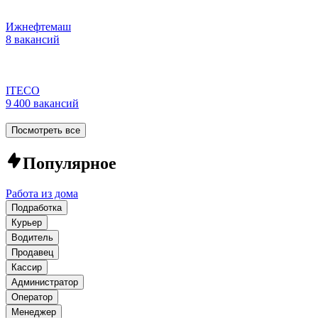
Ижнефтемаш
8 вакансий
ITECO
9 400 вакансий
Посмотреть все
Популярное
Работа из дома
Подработка
Курьер
Водитель
Продавец
Кассир
Администратор
Оператор
Менеджер