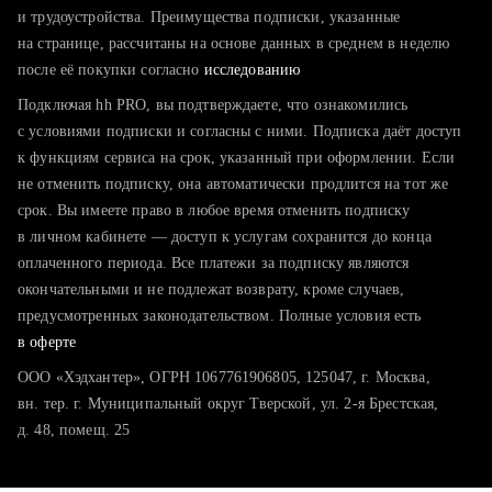
тратите много времени на поиск и вручную поднимаете
и трудоустройства. Преимущества подписки, указанные
резюме
на странице, рассчитаны на основе данных в среднем в неделю
после её покупки согласно
хотите сравнить себя с конкурентами и оценить шансы
исследованию
Подключая hh PRO, вы подтверждаете, что ознакомились
с условиями подписки и согласны с ними. Подписка даёт доступ
к функциям сервиса на срок, указанный при оформлении. Если
не отменить подписку, она автоматически продлится на тот же
срок. Вы имеете право в любое время отменить подписку
в личном кабинете — доступ к услугам сохранится до конца
оплаченного периода. Все платежи за подписку являются
окончательными и не подлежат возврату, кроме случаев,
предусмотренных законодательством. Полные условия есть
в оферте
ООО «Хэдхантер», ОГРН 1067761906805, 125047, г. Москва,
вн. тер. г. Муниципальный округ Тверской, ул. 2-я Брестская,
д. 48, помещ. 25