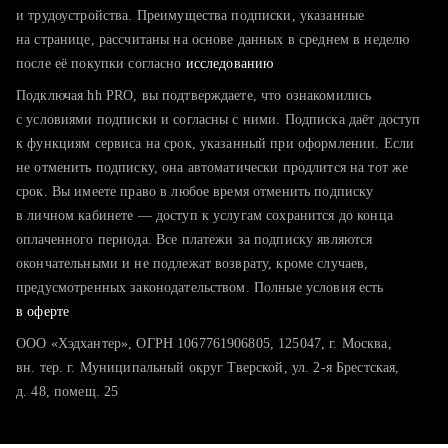
тратите много времени на поиск и вручную поднимаете
и трудоустройства. Преимущества подписки, указанные
резюме
на странице, рассчитаны на основе данных в среднем в неделю
после её покупки согласно
хотите сравнить себя с конкурентами и оценить шансы
исследованию
Подключая hh PRO, вы подтверждаете, что ознакомились
с условиями подписки и согласны с ними. Подписка даёт доступ
к функциям сервиса на срок, указанный при оформлении. Если
не отменить подписку, она автоматически продлится на тот же
срок. Вы имеете право в любое время отменить подписку
в личном кабинете — доступ к услугам сохранится до конца
оплаченного периода. Все платежи за подписку являются
окончательными и не подлежат возврату, кроме случаев,
предусмотренных законодательством. Полные условия есть
в оферте
ООО «Хэдхантер», ОГРН 1067761906805, 125047, г. Москва,
вн. тер. г. Муниципальный округ Тверской, ул. 2-я Брестская,
д. 48, помещ. 25