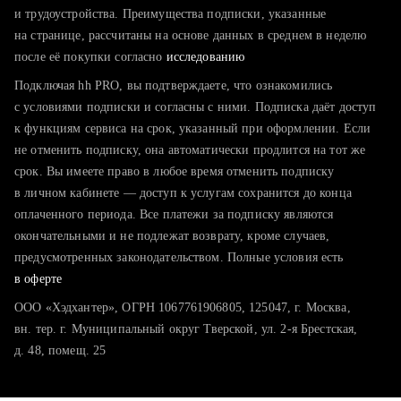
тратите много времени на поиск и вручную поднимаете
и трудоустройства. Преимущества подписки, указанные
резюме
на странице, рассчитаны на основе данных в среднем в неделю
после её покупки согласно
хотите сравнить себя с конкурентами и оценить шансы
исследованию
Подключая hh PRO, вы подтверждаете, что ознакомились
с условиями подписки и согласны с ними. Подписка даёт доступ
к функциям сервиса на срок, указанный при оформлении. Если
не отменить подписку, она автоматически продлится на тот же
срок. Вы имеете право в любое время отменить подписку
в личном кабинете — доступ к услугам сохранится до конца
оплаченного периода. Все платежи за подписку являются
окончательными и не подлежат возврату, кроме случаев,
предусмотренных законодательством. Полные условия есть
в оферте
ООО «Хэдхантер», ОГРН 1067761906805, 125047, г. Москва,
вн. тер. г. Муниципальный округ Тверской, ул. 2-я Брестская,
д. 48, помещ. 25