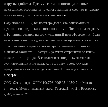
тратите много времени на поиск и вручную поднимаете
и трудоустройства. Преимущества подписки, указанные
резюме
на странице, рассчитаны на основе данных в среднем в неделю
после её покупки согласно
хотите сравнить себя с конкурентами и оценить шансы
исследованию
Подключая hh PRO, вы подтверждаете, что ознакомились
с условиями подписки и согласны с ними. Подписка даёт доступ
к функциям сервиса на срок, указанный при оформлении. Если
не отменить подписку, она автоматически продлится на тот же
срок. Вы имеете право в любое время отменить подписку
в личном кабинете — доступ к услугам сохранится до конца
оплаченного периода. Все платежи за подписку являются
окончательными и не подлежат возврату, кроме случаев,
предусмотренных законодательством. Полные условия есть
в оферте
ООО «Хэдхантер», ОГРН 1067761906805, 125047, г. Москва,
вн. тер. г. Муниципальный округ Тверской, ул. 2-я Брестская,
д. 48, помещ. 25