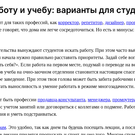
оту и учебу: варианты для сту
т для таких профессий, как
корректор
,
репетитор
,
дизайнер
,
про
е говорят, что дома им легче сосредоточиться. Но есть и минусы:
тельства вынуждают студентов искать работу. При этом часто выб
ля начала нужно правильно расставить приоритеты. Задай себе во
 себя?». Если работа на первом месте, подумай о переводе на 
в учеба на очно-заочном отделении становится настоящим спасен
е заведение. При этом твоя голова может быть забита рабочими 
тать выносливость и умение работать в режиме многозадачности.
т быть профессии
продавца-консультанта
,
менеджера
,
промоутер
с учетом занятий или договориться с коллегами о подмене. Рабо
ия и уметь подстраиваться.
рам
. Это удобно, так как днем ты будешь посещать лекции, а пос
кие лекции придется пропускать и стоит ли оно того. Многие студ