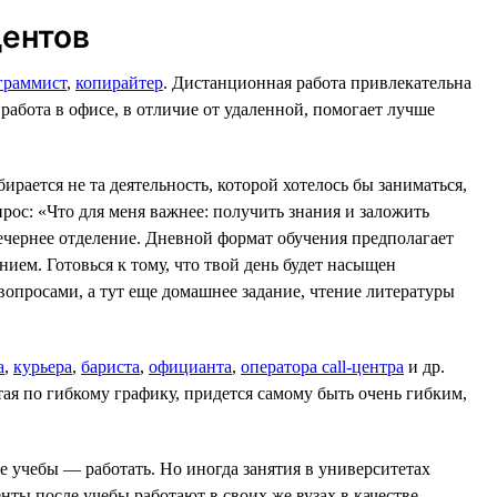
дентов
граммист
,
копирайтер
. Дистанционная работа привлекательна
 работа в офисе, в отличие от удаленной, помогает лучше
ирается не та деятельность, которой хотелось бы заниматься,
прос: «Что для меня важнее: получить знания и заложить
вечернее отделение. Дневной формат обучения предполагает
ием. Готовься к тому, что твой день будет насыщен
вопросами, а тут еще домашнее задание, чтение литературы
а
,
курьера
,
бариста
,
официанта
,
оператора call-центра
и др.
тая по гибкому графику, придется самому быть очень гибким,
ле учебы — работать. Но иногда занятия в университетах
енты после учебы работают в своих же вузах в качестве