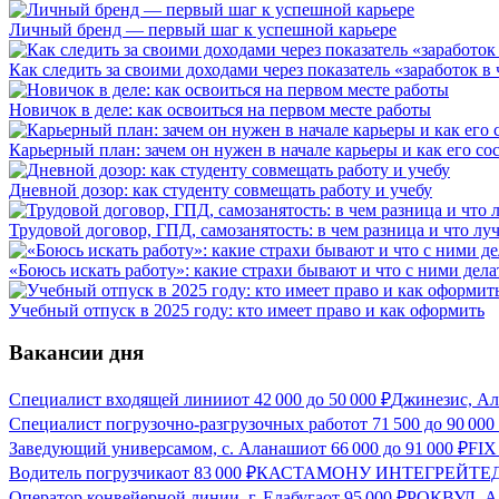
Личный бренд — первый шаг к успешной карьере
Как следить за своими доходами через показатель «заработок в 
Новичок в деле: как освоиться на первом месте работы
Карьерный план: зачем он нужен в начале карьеры и как его со
Дневной дозор: как студенту совмещать работу и учебу
Трудовой договор, ГПД, самозанятость: в чем разница и что л
«Боюсь искать работу»: какие страхи бывают и что с ними дела
Учебный отпуск в 2025 году: кто имеет право и как оформить
Вакансии дня
Специалист входящей линии
от
42 000
до
50 000
₽
Джинезис, А
Специалист погрузочно-разгрузочных работ
от
71 500
до
90 000
Заведующий универсамом, с. Аланаши
от
66 000
до
91 000
₽
FIX
Водитель погрузчика
от
83 000
₽
КАСТАМОНУ ИНТЕГРЕЙТЕД 
Оператор конвейерной линии, г. Елабуга
от
95 000
₽
РОКВУЛ, А