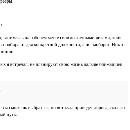
арьеры!
м, занимаясь на рабочем месте своими личными делами, копя
ов подбирают для конкретной должности, а не наоборот. Никто
озицию.
орых я встречал, не планируют свою жизнь дальше ближайшей
.
е ты сможешь выбраться, но вот куда приведет дорога, сколько
ный путь.