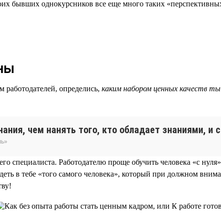
моих бывших однокурсников все еще много таких «перспективных
ны
м работодателей, определись,
каким набором ценных качеств ты
ания, чем нанять того, кто обладает знаниями, и с
ль»
го специалиста. Работодателю проще обучить человека «с нуля»
деть в тебе «того самого человека», который при должном вним
тву!