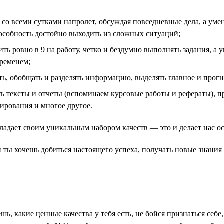
со всеми сутками напролет, обсуждая повседневные дела, а умен
пособность достойно выходить из сложных ситуаций;
ть ровно в 9 на работу, четко и бездумно выполнять задания, а 
временем;
, обобщать и разделять информацию, выделять главное и прогн
 тексты и отчеты (вспоминаем курсовые работы и рефераты), пр
мирования и многое другое.
бладает своим уникальным набором качеств — это и делает нас 
сли ты хочешь добиться настоящего успеха, получать новые знани
ешь, какие ценные качества у тебя есть, не бойся признаться се