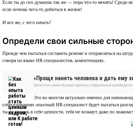
Если ты до сих думаешь так же — пора что-то менять! Среди 
если хочешь чего-то добиться в жизни!
И все же, с чего начать?
Определи свои сильные сторо
Прежде чем пытаться составить резюме и отправляться на штур
говоря на языке HR-специалистов, компетенциях.
«Проще нанять человека и дать ему зн
Цитата из книги Ицхака Адизеса «Идеальный руководите
Это во многом актуально именно для начинающе
собеседованиях опытный HR-специалист будет пытаться разгля
ты не несешь в себе ценности, тебя не возьмут даже по знакомс