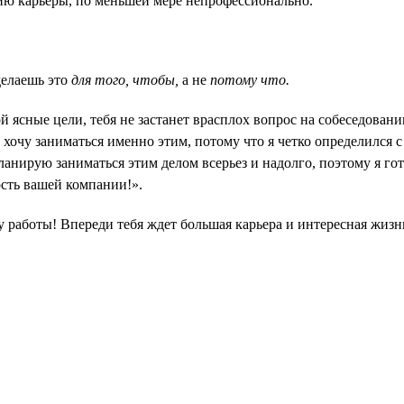
ию карьеры, по меньшей мере непрофессионально.
делаешь это
для того, чтобы,
а не
потому что.
 ясные цели, тебя не застанет врасплох вопрос на собеседован
хочу заниматься именно этим, потому что я четко определился с
планирую заниматься этим делом всерьез и надолго, поэтому я го
сть вашей компании!».
 работы! Впереди тебя ждет большая карьера и интересная жизн