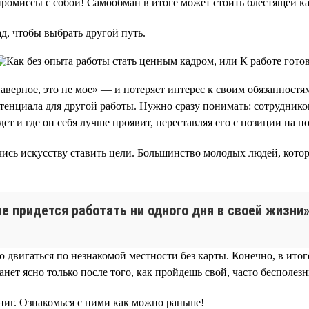
мпромиссы с собой! Самообман в итоге может стоить блестящей к
ад, чтобы выбрать другой путь.
аверное, это не мое» — и потеряет интерес к своим обязанностя
потенциала для другой работы. Нужно сразу понимать: сотрудник
дет и где он себя лучше проявит, переставляя его с позиции на п
учись искусству ставить цели. Большинство молодых людей, кот
не придется работать ни одного дня в своей жизни»
 двигаться по незнакомой местности без карты. Конечно, в итог
анет ясно только после того, как пройдешь свой, часто бесполез
ниг. Ознакомься с ними как можно раньше!