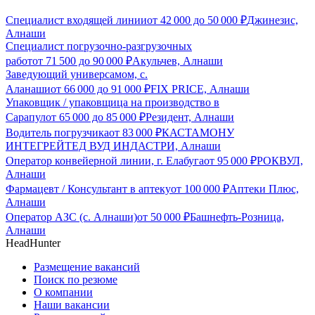
Специалист входящей линии
от
42 000
до
50 000
₽
Джинезис,
Алнаши
Специалист погрузочно-разгрузочных
работ
от
71 500
до
90 000
₽
Акульчев, Алнаши
Заведующий универсамом, с.
Аланаши
от
66 000
до
91 000
₽
FIX PRICE, Алнаши
Упаковщик / упаковщица на производство в
Сарапул
от
65 000
до
85 000
₽
Резидент, Алнаши
Водитель погрузчика
от
83 000
₽
КАСТАМОНУ
ИНТЕГРЕЙТЕД ВУД ИНДАСТРИ, Алнаши
Оператор конвейерной линии, г. Елабуга
от
95 000
₽
РОКВУЛ,
Алнаши
Фармацевт / Консультант в аптеку
от
100 000
₽
Аптеки Плюс,
Алнаши
Оператор АЗС (с. Алнаши)
от
50 000
₽
Башнефть-Розница,
Алнаши
HeadHunter
Размещение вакансий
Поиск по резюме
О компании
Наши вакансии