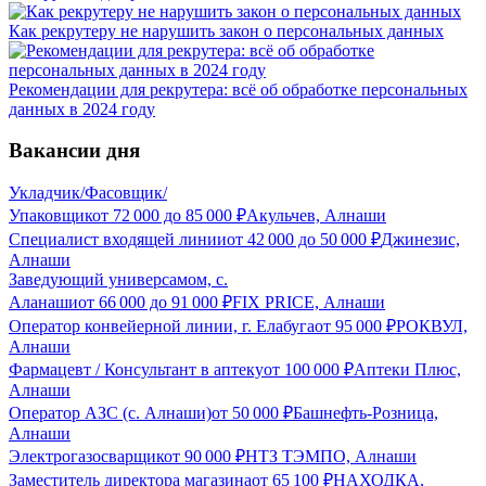
Как рекрутеру не нарушить закон о персональных данных
Рекомендации для рекрутера: всё об обработке персональных
данных в 2024 году
Вакансии дня
Укладчик/Фасовщик/
Упаковщик
от
72 000
до
85 000
₽
Акульчев, Алнаши
Специалист входящей линии
от
42 000
до
50 000
₽
Джинезис,
Алнаши
Заведующий универсамом, с.
Аланаши
от
66 000
до
91 000
₽
FIX PRICE, Алнаши
Оператор конвейерной линии, г. Елабуга
от
95 000
₽
РОКВУЛ,
Алнаши
Фармацевт / Консультант в аптеку
от
100 000
₽
Аптеки Плюс,
Алнаши
Оператор АЗС (с. Алнаши)
от
50 000
₽
Башнефть-Розница,
Алнаши
Электрогазосварщик
от
90 000
₽
НТЗ ТЭМПО, Алнаши
Заместитель директора магазина
от
65 100
₽
НАХОДКА,