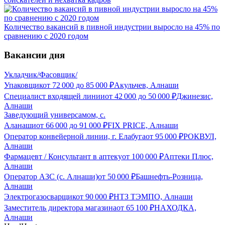
Количество вакансий в пивной индустрии выросло на 45% по
сравнению с 2020 годом
Вакансии дня
Укладчик/Фасовщик/
Упаковщик
от
72 000
до
85 000
₽
Акульчев, Алнаши
Специалист входящей линии
от
42 000
до
50 000
₽
Джинезис,
Алнаши
Заведующий универсамом, с.
Аланаши
от
66 000
до
91 000
₽
FIX PRICE, Алнаши
Оператор конвейерной линии, г. Елабуга
от
95 000
₽
РОКВУЛ,
Алнаши
Фармацевт / Консультант в аптеку
от
100 000
₽
Аптеки Плюс,
Алнаши
Оператор АЗС (с. Алнаши)
от
50 000
₽
Башнефть-Розница,
Алнаши
Электрогазосварщик
от
90 000
₽
НТЗ ТЭМПО, Алнаши
Заместитель директора магазина
от
65 100
₽
НАХОДКА,
Алнаши