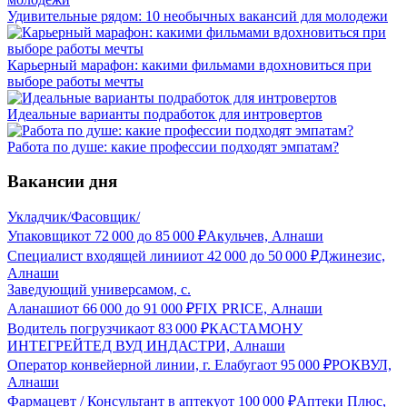
Удивительные рядом: 10 необычных вакансий для молодежи
Карьерный марафон: какими фильмами вдохновиться при
выборе работы мечты
Идеальные варианты подработок для интровертов
Работа по душе: какие профессии подходят эмпатам?
Вакансии дня
Укладчик/Фасовщик/
Упаковщик
от
72 000
до
85 000
₽
Акульчев, Алнаши
Специалист входящей линии
от
42 000
до
50 000
₽
Джинезис,
Алнаши
Заведующий универсамом, с.
Аланаши
от
66 000
до
91 000
₽
FIX PRICE, Алнаши
Водитель погрузчика
от
83 000
₽
КАСТАМОНУ
ИНТЕГРЕЙТЕД ВУД ИНДАСТРИ, Алнаши
Оператор конвейерной линии, г. Елабуга
от
95 000
₽
РОКВУЛ,
Алнаши
Фармацевт / Консультант в аптеку
от
100 000
₽
Аптеки Плюс,