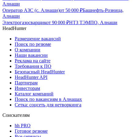
Алнаши
Оператор АЗС (с. Алнаши)
от
50 000
₽
Башнефть-Розница,
Алнаши
Электрогазосварщик
от
90 000
₽
НТЗ ТЭМПО, Алнаши
HeadHunter
Размещение вакансий
Поиск по резюме
О компании
Наши вакансии
Реклама на сайте
Требования к ПО
Безопасный HeadHunter
HeadHunter API
Партнерам
Инвесторам
Каталог компаний
Поиск по вакансиям в Алнашах
Сетка: соцсеть для нетворкинга
Соискателям
hh PRO
Готовое резюме
Все сервисы