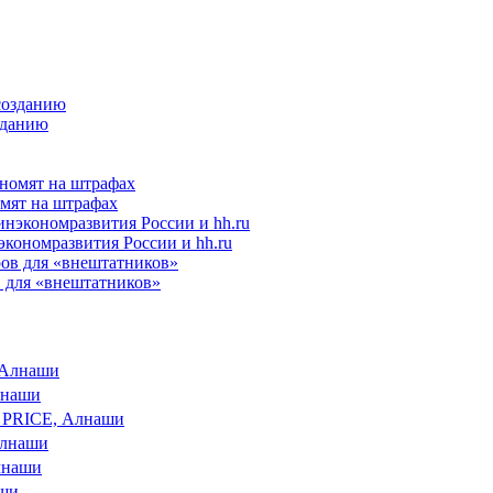
зданию
омят на штрафах
кономразвития России и hh.ru
 для «внештатников»
 Алнаши
лнаши
 PRICE, Алнаши
лнаши
лнаши
аши