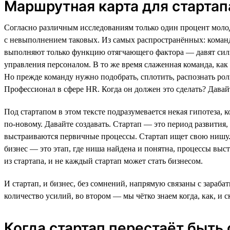
Маршрутная карта для стартап
Согласно различным исследованиям только один процент моло
с невыполнением таковых. Из самых распространённых: команда
выполняют только функцию отягчающего фактора — давят силь
управления персоналом. В то же время слаженная команда, как 
Но прежде команду нужно подобрать, сплотить, распознать рол
Профессионал в сфере HR. Когда он должен это сделать? Давай
Под стартапом в этом тексте подразумевается некая гипотеза, 
по-новому. Давайте создавать. Стартап — это период развития,
выстраиваются первичные процессы. Стартап ищет свою нишу.
бизнес — это этап, где ниша найдена и понятна, процессы выс
из стартапа, и не каждый стартап может стать бизнесом.
И стартап, и бизнес, без сомнений, напрямую связаны с зараб
количество усилий, во втором — мы чётко знаем когда, как, и с
Когда стартап перестаёт быть