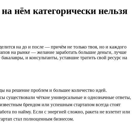
 на нём категорически нельзя
делится на до и после — причём не только твоя, но и каждого
ртапов на рынке — желание заработать большие деньги, лучше
акалавры, и консультанты, уставшие тратить свой ресурс на
яды на решение проблем и большее количество идей.
осы существовали чёткие универсальные и однозначные ответы,
, известным брендом или успешным стартапом всегда стоят
работа по найму. Если с энергией сложно, ракета не взлетит или
стартап стал полноценным бизнесом.