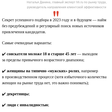
Наталья Данина, главный эксперт hh.ru по рынку труда,
руководитель направления клиентской эффективности
Секрет успешного подбора в 2023 году и в будущем — найм
без предубеждений и регулярный поиск новых источников
привлечения кандидатов.
Самые очевидные варианты:
✔️
соискатели моложе 18 и старше 45 лет
— выходим
за пределы привычного возрастного диапазона;
✔️
женщины на типично «мужских» ролях
, например
в производственном процессе (хотя избыточного количества
женщин на рынке труда нет, это важно понимать);
✔️
декретницы
;
✔️
люди с инвалидностью
;