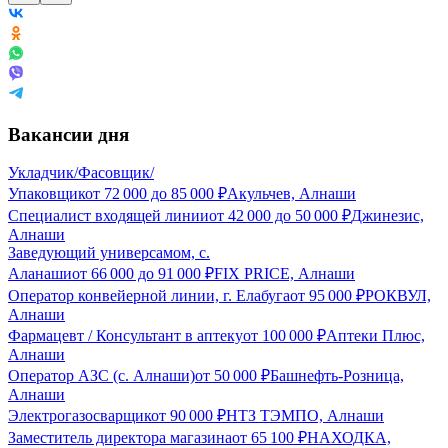
Вакансии дня
Укладчик/Фасовщик/
Упаковщик
от
72 000
до
85 000
₽
Акульчев, Алнаши
Специалист входящей линии
от
42 000
до
50 000
₽
Джинезис,
Алнаши
Заведующий универсамом, с.
Аланаши
от
66 000
до
91 000
₽
FIX PRICE, Алнаши
Оператор конвейерной линии, г. Елабуга
от
95 000
₽
РОКВУЛ,
Алнаши
Фармацевт / Консультант в аптеку
от
100 000
₽
Аптеки Плюс,
Алнаши
Оператор АЗС (с. Алнаши)
от
50 000
₽
Башнефть-Розница,
Алнаши
Электрогазосварщик
от
90 000
₽
НТЗ ТЭМПО, Алнаши
Заместитель директора магазина
от
65 100
₽
НАХОДКА,