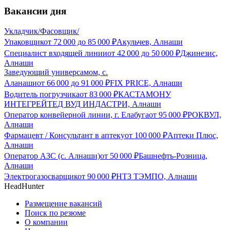
Вакансии дня
Укладчик/Фасовщик/
Упаковщик
от
72 000
до
85 000
₽
Акульчев, Алнаши
Специалист входящей линии
от
42 000
до
50 000
₽
Джинезис,
Алнаши
Заведующий универсамом, с.
Аланаши
от
66 000
до
91 000
₽
FIX PRICE, Алнаши
Водитель погрузчика
от
83 000
₽
КАСТАМОНУ
ИНТЕГРЕЙТЕД ВУД ИНДАСТРИ, Алнаши
Оператор конвейерной линии, г. Елабуга
от
95 000
₽
РОКВУЛ,
Алнаши
Фармацевт / Консультант в аптеку
от
100 000
₽
Аптеки Плюс,
Алнаши
Оператор АЗС (с. Алнаши)
от
50 000
₽
Башнефть-Розница,
Алнаши
Электрогазосварщик
от
90 000
₽
НТЗ ТЭМПО, Алнаши
HeadHunter
Размещение вакансий
Поиск по резюме
О компании