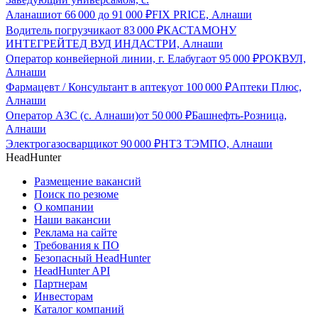
Аланаши
от
66 000
до
91 000
₽
FIX PRICE, Алнаши
Водитель погрузчика
от
83 000
₽
КАСТАМОНУ
ИНТЕГРЕЙТЕД ВУД ИНДАСТРИ, Алнаши
Оператор конвейерной линии, г. Елабуга
от
95 000
₽
РОКВУЛ,
Алнаши
Фармацевт / Консультант в аптеку
от
100 000
₽
Аптеки Плюс,
Алнаши
Оператор АЗС (с. Алнаши)
от
50 000
₽
Башнефть-Розница,
Алнаши
Электрогазосварщик
от
90 000
₽
НТЗ ТЭМПО, Алнаши
HeadHunter
Размещение вакансий
Поиск по резюме
О компании
Наши вакансии
Реклама на сайте
Требования к ПО
Безопасный HeadHunter
HeadHunter API
Партнерам
Инвесторам
Каталог компаний