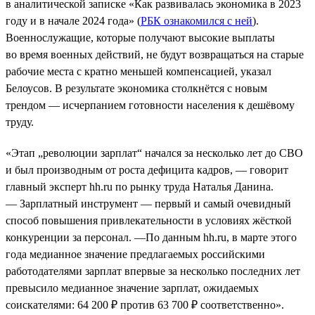
в аналитической записке «Как развивалась экономика в 2023
году и в начале 2024 года» (
РБК ознакомился с ней
).
Военнослужащие, которые получают высокие выплаты
во время военных действий, не будут возвращаться на старые
рабочие места с кратно меньшей компенсацией, указал
Белоусов. В результате экономика столкнётся с новым
трендом — исчерпанием готовности населения к дешёвому
труду.
«Этап „революции зарплат“ начался за несколько лет до СВО
и был производным от роста дефицита кадров, — говорит
главный эксперт hh.ru по рынку труда Наталья Данина.
— Зарплатный инструмент — первый и самый очевидный
способ повышения привлекательности в условиях жёсткой
конкуренции за персонал. —По данным hh.ru, в марте этого
года медианное значение предлагаемых российскими
работодателями зарплат впервые за несколько последних лет
превысило медианное значение зарплат, ожидаемых
соискателями: 64 200 ₽ против 63 700 ₽ соответственно».