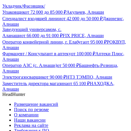
Укладчик/Фасовщик/
Упаковщик
от
72 000
до
85 000
₽
Акульчев, Алнаши
Специалист входящей линии
от
42 000
до
50 000
₽
Джинезис,
Алнаши
Заведующий универсамом, с.
Аланаши
от
66 000
до
91 000
₽
FIX PRICE, Алнаши
Оператор конвейерной линии, г. Елабуга
от
95 000
₽
РОКВУЛ,
Алнаши
Фармацевт / Консультант в аптеку
от
100 000
₽
Аптеки Плюс,
Алнаши
Оператор АЗС (с. Алнаши)
от
50 000
₽
Башнефть-Розница,
Алнаши
Электрогазосварщик
от
90 000
₽
НТЗ ТЭМПО, Алнаши
Заместитель директора магазина
от
65 100
₽
НАХОДКА,
Алнаши
HeadHunter
Размещение вакансий
Поиск по резюме
О компании
Наши вакансии
Реклама на сайте
Требования к ПО