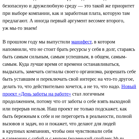
безопасную и дружелюбную среду — это такой же приоритет
при выборе компании, как и заработная плата, которую там
предлагают. А иногда первый аргумент весомее второго,
уж мы-то знаем!
В прошлом году мы выпустили
манифест
, в котором
напомнили, что не стоит брать ресурсы у себя в долг, стараясь
быть самым сильным, самым успешным, в общем, самым-
самым. Куда лучше время от времени останавливаться,
выдыхать, замечать сигналы своего организма, разрешать себе
быть уставшим и переключать свой интерес на что-то другое,
делать то, что действительно хочется, а не то, что надо.
Новый
проект «День заботы на работе»
стал логичным
продолжением, потому что от заботы о себе взять выходной
или перерыв нельзя. Наш проект не только подскажет, как
быть бережным к себе и не перегореть в реальности, полной
вызовов и задач, но и покажет, что делают для людей
в крупных компаниях, чтобы они чувствовали себя
в гармонии с собой и с миром (маленький спойлер: hh.ru