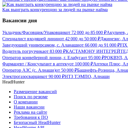
Как выиграть конкуренцию за людей на рынке найма
Вакансии дня
Укладчик/Фасовщик/Упаковщик
от
72 000
до
85 000
₽
Акульчев,
Специалист входящей линии
от
42 000
до
50 000
₽
Джинезис, А
Заведующий универсамом, с. Аланаши
от
66 000
до
91 000
₽
FIX
Водитель погрузчика
от
83 000
₽
КАСТАМОНУ ИНТЕГРЕЙТЕД 
Оператор конвейерной линии, г. Елабуга
от
95 000
₽
РОКВУЛ, А
Фармацевт / Консультант в аптеку
от
100 000
₽
Аптеки Плюс, А
Оператор АЗС (с. Алнаши)
от
50 000
₽
Башнефть-Розница, Алн
Электрогазосварщик
от
90 000
₽
НТЗ ТЭМПО, Алнаши
HeadHunter
Размещение вакансий
Поиск по резюме
О компании
Наши вакансии
Реклама на сайте
Требования к ПО
Безопасный HeadHunter
HeadHunter API