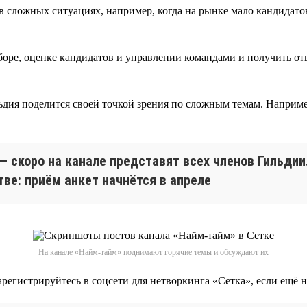
в сложных ситуациях, например, когда на рынке мало кандидат
боре, оценке кандидатов и управлении командами и получить от
дия поделится своей точкой зрения по сложным темам. Например
— скоро на канале представят всех членов Гильдии
тве: приём анкет начнётся в апреле
На канале «Найм-тайм» поднимают горячие темы и обсуждают их
егистрируйтесь в соцсети для нетворкинга «Сетка», если ещё не