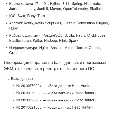
Backend:
Java 17 — 21, Python 3.11, Spring, Hibernate,
Jackson, Jersey, Junit 5, Maven, OpenTelemetry, Skaffold
IOS:
Swift, Ruby, Tuist
Android:
Kotlin, Kotlin Script (kts), Gradle Convention Plugins,
Ruby
Работа с данными:
PostgreSQL, Scylla, Redis, ClickHouse,
Elasticsearch, Kafka, Hadoop, Flink, Spark
Инфраструктура:
Nginx, Ansible, MinIo, Docker, Consul,
Grafana
Информация о правах на базы данных и программах
ЭВМ, включенных в реестр отечественного ПО
Базы данных
№ 2019670024 — «База данных HeadHunter»
№ 2019670023 — «База вакансий HeadHunter»
№ 2018620237 — «База вакансий HeadHunter»
№ 2015621803 — «База данных HeadHunter»