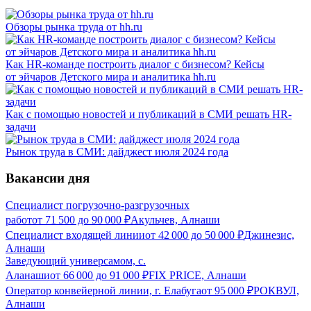
Обзоры рынка труда от hh.ru
Как HR-команде построить диалог с бизнесом? Кейсы
от эйчаров Детского мира и аналитика hh.ru
Как с помощью новостей и публикаций в СМИ решать HR-
задачи
Рынок труда в СМИ: дайджест июля 2024 года
Вакансии дня
Специалист погрузочно-разгрузочных
работ
от
71 500
до
90 000
₽
Акульчев, Алнаши
Специалист входящей линии
от
42 000
до
50 000
₽
Джинезис,
Алнаши
Заведующий универсамом, с.
Аланаши
от
66 000
до
91 000
₽
FIX PRICE, Алнаши
Оператор конвейерной линии, г. Елабуга
от
95 000
₽
РОКВУЛ,
Алнаши