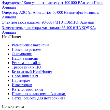
Фармацевт / Консультант в аптеку
от
100 000
₽
Аптеки Плюс,
Алнаши
Оператор АЗС (с. Алнаши)
от
50 000
₽
Башнефть-Розница,
Алнаши
Электрогазосварщик
от
90 000
₽
НТЗ ТЭМПО, Алнаши
Заместитель директора магазина
от
65 100
₽
НАХОДКА,
Алнаши
HeadHunter
Размещение вакансий
Поиск по резюме
О компании
Наши вакансии
Реклама на сайте
Требования к ПО
Безопасный HeadHunter
HeadHunter API
Партнерам
Инвесторам
Каталог компаний
Поиск по вакансиям в Алнашах
Сетка: соцсеть для нетворкинга
Соискателям