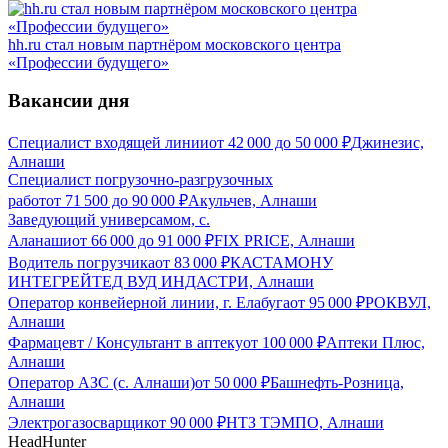
hh.ru стал новым партнёром московского центра
«Профессии будущего»
Вакансии дня
Специалист входящей линии
от
42 000
до
50 000
₽
Джинезис,
Алнаши
Специалист погрузочно-разгрузочных
работ
от
71 500
до
90 000
₽
Акульчев, Алнаши
Заведующий универсамом, с.
Аланаши
от
66 000
до
91 000
₽
FIX PRICE, Алнаши
Водитель погрузчика
от
83 000
₽
КАСТАМОНУ
ИНТЕГРЕЙТЕД ВУД ИНДАСТРИ, Алнаши
Оператор конвейерной линии, г. Елабуга
от
95 000
₽
РОКВУЛ,
Алнаши
Фармацевт / Консультант в аптеку
от
100 000
₽
Аптеки Плюс,
Алнаши
Оператор АЗС (с. Алнаши)
от
50 000
₽
Башнефть-Розница,
Алнаши
Электрогазосварщик
от
90 000
₽
НТЗ ТЭМПО, Алнаши
HeadHunter