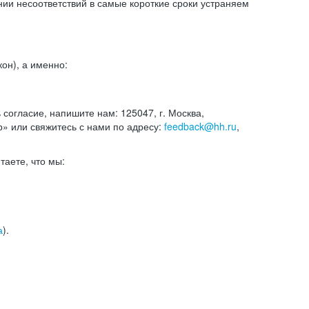
и несоответствий в самые короткие сроки устраняем
он), а именно:
ь согласие, напишите нам: 125047, г. Москва,
р» или свяжитесь с нами по адресу:
feedback@hh.ru
,
итаете, что мы:
а
).