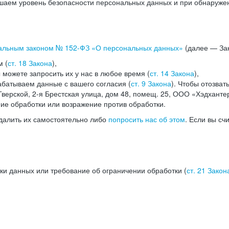
аем уровень безопасности персональных данных и при обнаружени
альным законом №
152-ФЗ
«О персональных данных»
(далее — Зак
м (
ст. 18 Закона
),
можете запросить их у нас в любое время (
ст. 14 Закона
),
абатываем данные с вашего согласия (
ст. 9 Закона
). Чтобы отозват
верской, 2-я Брестская улица, дом 48, помещ. 25, ООО «Хэдханте
ние обработки или возражение против обработки.
далить их самостоятельно либо
попросить нас об этом
. Если вы сч
ки данных или требование об ограничении обработки (
ст. 21 Закон