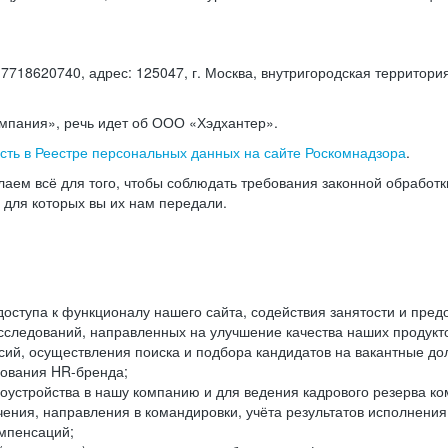
18620740, адрес: 125047, г. Москва, внутригородская территория
омпания», речь идет об ООО «Хэдхантер».
есть в Реестре персональных данных на сайте Роскомнадзора
.
аем всё для того, чтобы соблюдать требования законной обработ
, для которых вы их нам передали.
ступа к функционалу нашего сайта, содействия занятости и пред
следований, направленных на улучшение качества наших продуктов
ий, осуществления поиска и подбора кандидатов на вакантные дол
ования HR-бренда;
оустройства в нашу компанию и для ведения кадрового резерва ко
чения, направления в командировки, учёта результатов исполнени
омпенсаций;