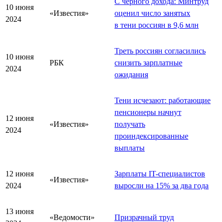
С чёрного дохода: Минтруд
10 июня
«Известия»
оценил число занятых
2024
в тени россиян в 9,6 млн
Треть россиян согласились
10 июня
РБК
снизить зарплатные
2024
ожидания
Тени исчезают: работающие
пенсионеры начнут
12 июня
«Известия»
получать
2024
проиндексированные
выплаты
12 июня
Зарплаты IT-специалистов
«Известия»
2024
выросли на 15% за два года
13 июня
«Ведомости»
Призрачный труд