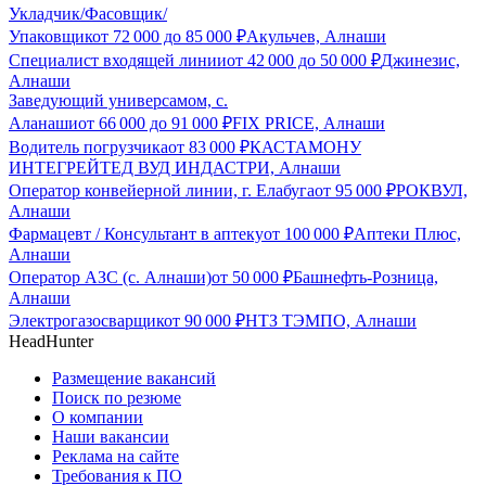
Укладчик/Фасовщик/
Упаковщик
от
72 000
до
85 000
₽
Акульчев, Алнаши
Специалист входящей линии
от
42 000
до
50 000
₽
Джинезис,
Алнаши
Заведующий универсамом, с.
Аланаши
от
66 000
до
91 000
₽
FIX PRICE, Алнаши
Водитель погрузчика
от
83 000
₽
КАСТАМОНУ
ИНТЕГРЕЙТЕД ВУД ИНДАСТРИ, Алнаши
Оператор конвейерной линии, г. Елабуга
от
95 000
₽
РОКВУЛ,
Алнаши
Фармацевт / Консультант в аптеку
от
100 000
₽
Аптеки Плюс,
Алнаши
Оператор АЗС (с. Алнаши)
от
50 000
₽
Башнефть-Розница,
Алнаши
Электрогазосварщик
от
90 000
₽
НТЗ ТЭМПО, Алнаши
HeadHunter
Размещение вакансий
Поиск по резюме
О компании
Наши вакансии
Реклама на сайте
Требования к ПО