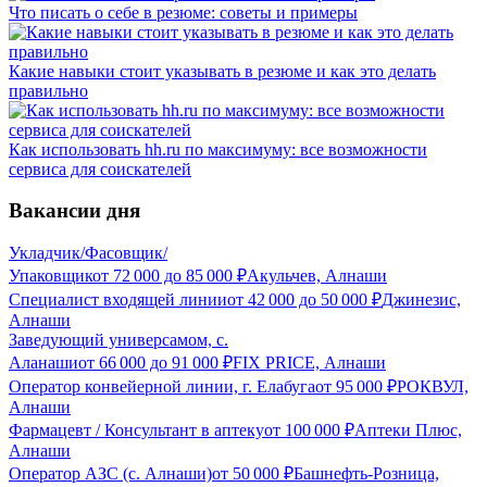
Что писать о себе в резюме: советы и примеры
Какие навыки стоит указывать в резюме и как это делать
правильно
Как использовать hh.ru по максимуму: все возможности
сервиса для соискателей
Вакансии дня
Укладчик/Фасовщик/
Упаковщик
от
72 000
до
85 000
₽
Акульчев, Алнаши
Специалист входящей линии
от
42 000
до
50 000
₽
Джинезис,
Алнаши
Заведующий универсамом, с.
Аланаши
от
66 000
до
91 000
₽
FIX PRICE, Алнаши
Оператор конвейерной линии, г. Елабуга
от
95 000
₽
РОКВУЛ,
Алнаши
Фармацевт / Консультант в аптеку
от
100 000
₽
Аптеки Плюс,
Алнаши
Оператор АЗС (с. Алнаши)
от
50 000
₽
Башнефть-Розница,