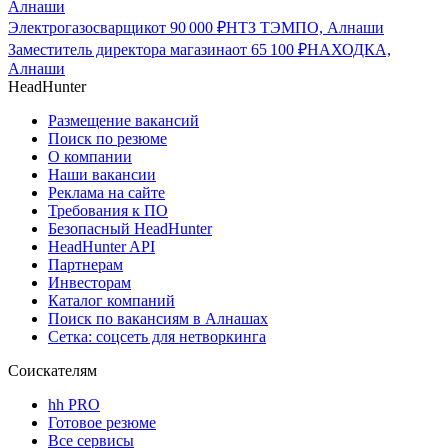
Алнаши
Электрогазосварщик
от
90 000
₽
НТЗ ТЭМПО, Алнаши
Заместитель директора магазина
от
65 100
₽
НАХОДКА,
Алнаши
HeadHunter
Размещение вакансий
Поиск по резюме
О компании
Наши вакансии
Реклама на сайте
Требования к ПО
Безопасный HeadHunter
HeadHunter API
Партнерам
Инвесторам
Каталог компаний
Поиск по вакансиям в Алнашах
Сетка: соцсеть для нетворкинга
Соискателям
hh PRO
Готовое резюме
Все сервисы