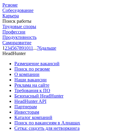
Резюме
Собеседование
Карьера
Поиск работы
Трудовые споры
Профессии
Продуктивность
Саморазвитие
1
2
3
4
5
6
7
8
9
10
11
...
76
дальше
HeadHunter
Размещение вакансий
Поиск по резюме
О компании
Наши вакансии
Реклама на сайте
Требования к ПО
Безопасный HeadHunter
HeadHunter API
Партнерам
Инвесторам
Каталог компаний
Поиск по вакансиям в Алнашах
Сетка: соцсеть для нетворкинга