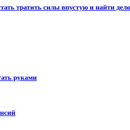
стать тратить силы впустую и найти дел
отать руками
ансий