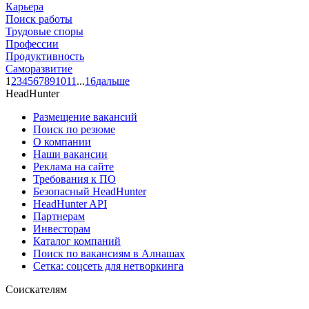
Карьера
Поиск работы
Трудовые споры
Профессии
Продуктивность
Саморазвитие
1
2
3
4
5
6
7
8
9
10
11
...
16
дальше
HeadHunter
Размещение вакансий
Поиск по резюме
О компании
Наши вакансии
Реклама на сайте
Требования к ПО
Безопасный HeadHunter
HeadHunter API
Партнерам
Инвесторам
Каталог компаний
Поиск по вакансиям в Алнашах
Сетка: соцсеть для нетворкинга
Соискателям