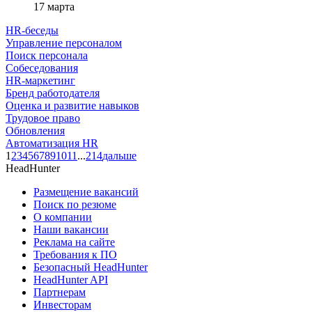
17 марта
HR-беседы
Управление персоналом
Поиск персонала
Собеседования
HR-маркетинг
Бренд работодателя
Оценка и развитие навыков
Трудовое право
Обновления
Автоматизация HR
1
2
3
4
5
6
7
8
9
10
11
...
214
дальше
HeadHunter
Размещение вакансий
Поиск по резюме
О компании
Наши вакансии
Реклама на сайте
Требования к ПО
Безопасный HeadHunter
HeadHunter API
Партнерам
Инвесторам