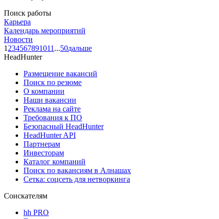
Поиск работы
Карьера
Календарь мероприятий
Новости
1
2
3
4
5
6
7
8
9
10
11
...
50
дальше
HeadHunter
Размещение вакансий
Поиск по резюме
О компании
Наши вакансии
Реклама на сайте
Требования к ПО
Безопасный HeadHunter
HeadHunter API
Партнерам
Инвесторам
Каталог компаний
Поиск по вакансиям в Алнашах
Сетка: соцсеть для нетворкинга
Соискателям
hh PRO