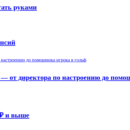
отать руками
ансий
— от директора по настроению до помощ
 ₽ и выше