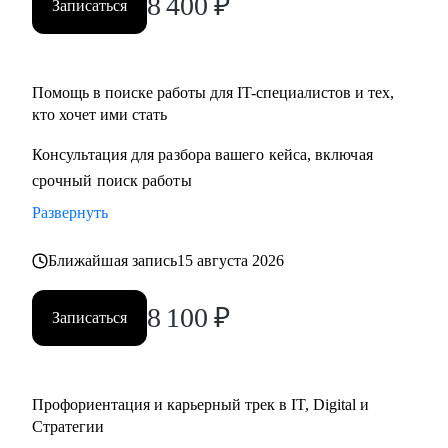
8 400
₽
Записаться
• Определим стратегию поиска подходящей роли и
развития на продуктовых и бизнес позициях.
Помощь в поиске работы для IT-специалистов и тех,
Кому могу помочь:
кто хочет ими стать
• Product-менеджерам/Владельцам продуктов;
• Руководителям проектов/Руководителям стратегических
Консультация для разбора вашего кейса, включая
проектов;
срочный поиск работы
• Менеджерам по развитию бизнеса;
Развернуть
• Специалистам по стратегии, инвестициям и консалтингу,
а также высшему и среднему менеджменту;
Ближайшая запись
15 августа 2026
• Product marketing менеджерам/Маркетологам;
• Продуктовым аналитикам/Бизнес-аналитикам;
8 100
₽
Записаться
• Всем не IT-специалистам, которые хотят перейти в IT.
Профориентация и карьерный трек в IT, Digital и
Стратегии