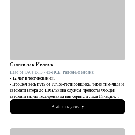
Станислав
Иванов
Head of QA в ВТБ / ex-ПСБ, Райффайзенбанк
• 12 лет в тестировании.
• Прошел весь путь от Junior-тестировщика, через тим-лида и
автоматизатора до Начальника службы предоставляющей
автоматизацию тестирования как сервис и лида Гильдии
функциональных тестировщиков
Выбрать услугу
• Написал с нуля программу курса "Т.естировщик" для одной
из онлайн школ, обучил по ней 10+ потоков учеников
• Отвечаю за подготовку, выбор и соблюдение метрик QA
всего розничного бизнеса банка ВТБ.
• Пишу код на Java и Python.