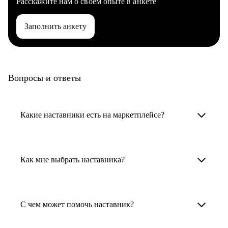
Расскажите нам о своем опыте в анкете
Заполнить анкету
Вопросы и ответы
Какие наставники есть на маркетплейсе?
Карьерные наставники — это HR-
специалисты, карьерные консультанты,
Как мне выбрать наставника?
психологи, резюмерайтеры и менторы.
Умный поиск поможет в три клика выбрать
Менторы работают в ИТ, дизайне, других
наставника для достижения вашей цели.
С чем может помочь наставник?
узкоспециализированных сферах. Они
помогут прокачать навыки, построить