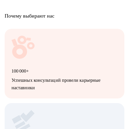
• Всем кто хочет развиваться, но чувствует, что застрял.
• Начинающим MLE, DS, DA.
Почему выбирают нас
• Аналитикам и продукт/продакт менеджерам.
• Специалистам по ИБ, devops, MLOps инженерам.
100 000+
Успешных консультаций провели карьерные
наставники