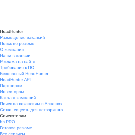
навыки, повышая шансы на успешное
текущем месте работы и о том, кому он будет
Репетиция собеседования на карьерном
трудоустройство.
полезен, с какими запросами работает.
маркетплейсе hh.ru проходит онлайн
Вы точно найдёте того, кто вам нужен!
в формате тренировки с карьерным экспертом,
HeadHunter
который моделирует интервью и дает
Размещение вакансий
Поиск по резюме
обратную связь по вашим ответам.
О компании
Наши вакансии
Реклама на сайте
Требования к ПО
Безопасный HeadHunter
HeadHunter API
Партнерам
Инвесторам
Каталог компаний
Поиск по вакансиям в Алнашах
Сетка: соцсеть для нетворкинга
Соискателям
hh PRO
Готовое резюме
Все сервисы