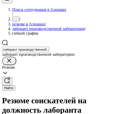
Поиск сотрудников в Алнашах
/
/
...
резюме в Алнашах
/
лаборант производственной лаборатории
/
гибкий график
лаборант производственной лаборатории
Резюме
Найти
Резюме соискателей на
должность лаборанта