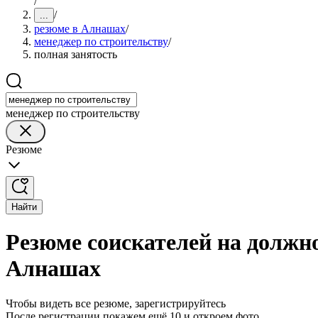
/
/
...
резюме в Алнашах
/
менеджер по строительству
/
полная занятость
менеджер по строительству
Резюме
Найти
Резюме соискателей на должно
Алнашах
Чтобы видеть все резюме, зарегистрируйтесь
После регистрации покажем ещё 10 и откроем фото