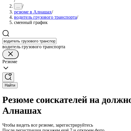
/
/
...
резюме в Алнашах
/
водитель грузового транспорта
/
сменный график
водитель грузового транспорта
Резюме
Найти
Резюме соискателей на должн
Алнашах
Чтобы видеть все резюме, зарегистрируйтесь
После регистрации покажем ещё 7 и откроем фото