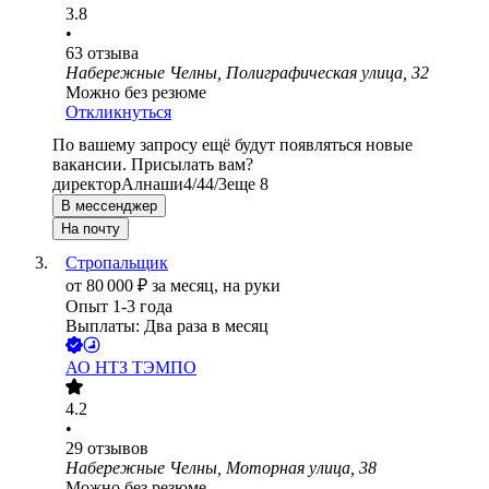
3.8
•
63
отзыва
Набережные Челны, Полиграфическая улица, 32
Можно без резюме
Откликнуться
По вашему запросу ещё будут появляться новые
вакансии. Присылать вам?
директор
Алнаши
4/4
4/3
еще 8
В мессенджер
На почту
Стропальщик
от
80 000
₽
за месяц,
на руки
Опыт 1-3 года
Выплаты: Два раза в месяц
АО
НТЗ ТЭМПО
4.2
•
29
отзывов
Набережные Челны, Моторная улица, 38
Можно без резюме