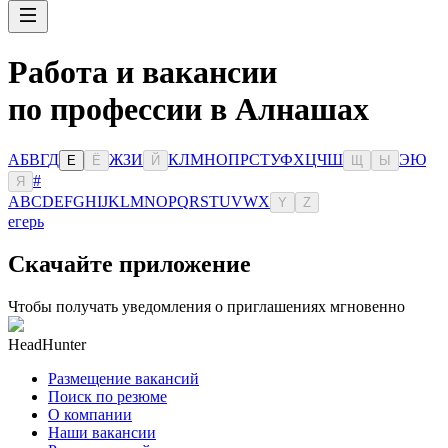
Работа и вакансии
по профессии в Алнашах
А
Б
В
Г
Д
Ж
З
И
К
Л
М
Н
О
П
Р
С
Т
У
Ф
Х
Ц
Ч
Ш
Э
Ю
Е
Ё
Й
Щ
Ы
#
Я
A
B
C
D
E
F
G
H
I
J
K
L
M
N
O
P
Q
R
S
T
U
V
W
X
Y
Z
егерь
Скачайте приложение
Чтобы получать уведомления о приглашениях мгновенно
HeadHunter
Размещение вакансий
Поиск по резюме
О компании
Наши вакансии