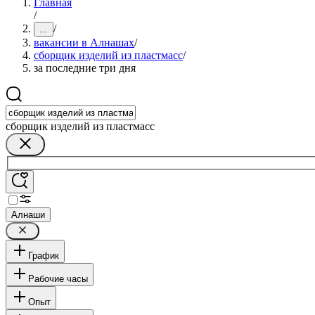
Главная
/
/
...
вакансии в Алнашах
/
сборщик изделий из пластмасс
/
за последние три дня
сборщик изделий из пластмасс
Алнаши
График
Рабочие часы
Опыт