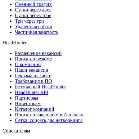
Сменный график
Сутки через двое
Сутки через трое
Три через три
Удаленная работа
Частичная занятость
HeadHunter
Размещение вакансий
Поиск по резюме
О компании
Наши вакансии
Реклама на сайте
Требования к ПО
Безопасный HeadHunter
HeadHunter API
Партнерам
Инвесторам
Каталог компаний
Поиск по вакансиям в Алнашах
Сетка: соцсеть для нетворкинга
Соискателям