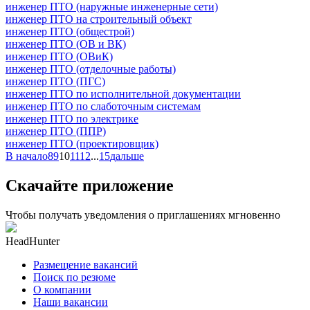
инженер ПТО (наружные инженерные сети)
инженер ПТО на строительный объект
инженер ПТО (общестрой)
инженер ПТО (ОВ и ВК)
инженер ПТО (ОВиК)
инженер ПТО (отделочные работы)
инженер ПТО (ПГС)
инженер ПТО по исполнительной документации
инженер ПТО по слаботочным системам
инженер ПТО по электрике
инженер ПТО (ППР)
инженер ПТО (проектировщик)
В начало
8
9
10
11
12
...
15
дальше
Скачайте приложение
Чтобы получать уведомления о приглашениях мгновенно
HeadHunter
Размещение вакансий
Поиск по резюме
О компании
Наши вакансии