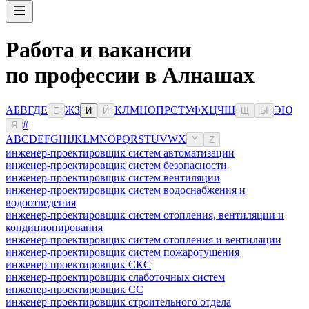
Работа и вакансии
по профессии в Алнашах
А
Б
В
Г
Д
Е
Ж
З
К
Л
М
Н
О
П
Р
С
Т
У
Ф
Х
Ц
Ч
Ш
Э
Ю
Ё
И
Й
Щ
Ы
#
Я
A
B
C
D
E
F
G
H
I
J
K
L
M
N
O
P
Q
R
S
T
U
V
W
X
Y
Z
инженер-проектировщик систем автоматизации
инженер-проектировщик систем безопасности
инженер-проектировщик систем вентиляции
инженер-проектировщик систем водоснабжения и
водоотведения
инженер-проектировщик систем отопления, вентиляции и
кондиционирования
инженер-проектировщик систем отопления и вентиляции
инженер-проектировщик систем пожаротушения
инженер-проектировщик СКС
инженер-проектировщик слаботочных систем
инженер-проектировщик СС
инженер-проектировщик строительного отдела