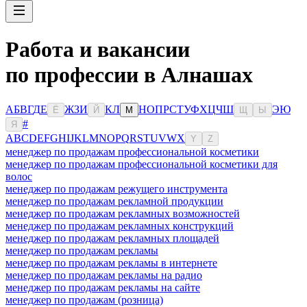
Работа и вакансии
по профессии в Алнашах
А
Б
В
Г
Д
Е
Ж
З
И
К
Л
Н
О
П
Р
С
Т
У
Ф
Х
Ц
Ч
Ш
Э
Ю
Ё
Й
М
Щ
Ы
#
Я
A
B
C
D
E
F
G
H
I
J
K
L
M
N
O
P
Q
R
S
T
U
V
W
X
Y
Z
менеджер по продажам профессиональной косметики
менеджер по продажам профессиональной косметики для
волос
менеджер по продажам режущего инструмента
менеджер по продажам рекламной продукции
менеджер по продажам рекламных возможностей
менеджер по продажам рекламных конструкций
менеджер по продажам рекламных площадей
менеджер по продажам рекламы
менеджер по продажам рекламы в интернете
менеджер по продажам рекламы на радио
менеджер по продажам рекламы на сайте
менеджер по продажам (розница)