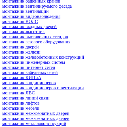
монтажник башенных кранов
монтажник вентилируемого фасада
монтажник вентиляции
монтажник видеонаблюдения
монтажник ВОЛС
монтажник входных дверей
монтажник-высотник
монтажник выставочных стендов
монтажник газового оборудования
монтажник дверей
монтажник жалюзи
монтажник железобетонных конструкций
монтажник инженерных систем
монтажник интернет-сетей
монтажник кабельных сетей
монтажник КИПиА
монтажник кондиционеров
монтажник кондиционеров и вентиляции
монтажник ЛВС
монтажник линий связи
монтажник лифтов
монтажник мебели
монтажник межкомнатных дверей
монтажник межкомнатных дверей
монтажник металлоконструкций