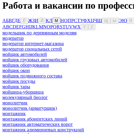
Работа и вакансии по профес
А
Б
В
Г
Д
Е
Ж
З
И
К
Л
Н
О
П
Р
С
Т
У
Ф
Х
Ц
Ч
Ш
Э
Ю
Ё
Й
М
Щ
Ы
Я
A
B
C
D
E
F
G
H
I
J
K
L
M
N
O
P
Q
R
S
T
U
V
W
X
Y
Z
модельщик по деревянным моделям
модератор
модератор интернет-магазина
модератор социальных сетей
мойщик автомобилей
мойщик грузовых автомобилей
мойщик оборудования
мойщик окон
мойщик подвижного состава
мойщик посуды
мойщик тары
мойщица-уборщица
молекулярный биолог
монолитчик
монолитчик (арматурщик)
монтажник
монтажник абонентских линий
монтажник автоматических ворот
монтажник алюминиевых конструкций