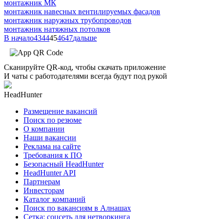
монтажник МК
монтажник навесных вентилируемых фасадов
монтажник наружных трубопроводов
монтажник натяжных потолков
В начало
43
44
45
46
47
дальше
Сканируйте QR-код, чтобы скачать приложение
И чаты с работодателями всегда будут под рукой
HeadHunter
Размещение вакансий
Поиск по резюме
О компании
Наши вакансии
Реклама на сайте
Требования к ПО
Безопасный HeadHunter
HeadHunter API
Партнерам
Инвесторам
Каталог компаний
Поиск по вакансиям в Алнашах
Сетка: соцсеть для нетворкинга