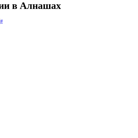
сии в Алнашах
#