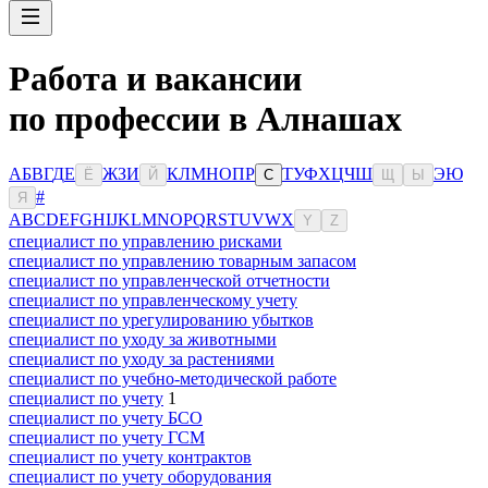
Работа и вакансии
по профессии в Алнашах
А
Б
В
Г
Д
Е
Ж
З
И
К
Л
М
Н
О
П
Р
Т
У
Ф
Х
Ц
Ч
Ш
Э
Ю
Ё
Й
С
Щ
Ы
#
Я
A
B
C
D
E
F
G
H
I
J
K
L
M
N
O
P
Q
R
S
T
U
V
W
X
Y
Z
специалист по управлению рисками
специалист по управлению товарным запасом
специалист по управленческой отчетности
специалист по управленческому учету
специалист по урегулированию убытков
специалист по уходу за животными
специалист по уходу за растениями
специалист по учебно-методической работе
специалист по учету
1
специалист по учету БСО
специалист по учету ГСМ
специалист по учету контрактов
специалист по учету оборудования