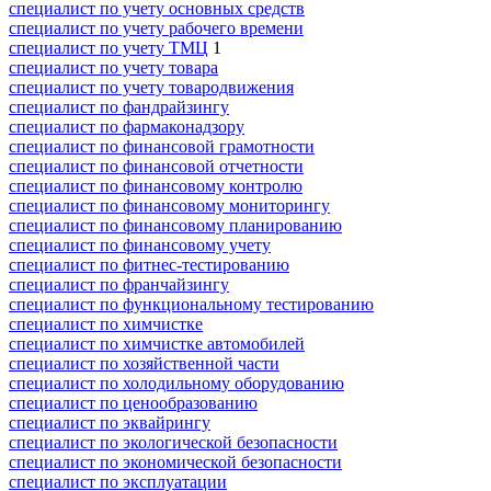
специалист по учету основных средств
специалист по учету рабочего времени
специалист по учету ТМЦ
1
специалист по учету товара
специалист по учету товародвижения
специалист по фандрайзингу
специалист по фармаконадзору
специалист по финансовой грамотности
специалист по финансовой отчетности
специалист по финансовому контролю
специалист по финансовому мониторингу
специалист по финансовому планированию
специалист по финансовому учету
специалист по фитнес-тестированию
специалист по франчайзингу
специалист по функциональному тестированию
специалист по химчистке
специалист по химчистке автомобилей
специалист по хозяйственной части
специалист по холодильному оборудованию
специалист по ценообразованию
специалист по эквайрингу
специалист по экологической безопасности
специалист по экономической безопасности
специалист по эксплуатации