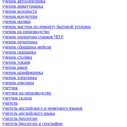
ученик автоэлектрика
ученик арматурщика
ученик колориста
ученик кондитера
ученик маляра
ученик мастера по ремонту бытовой техники
ученик на производство
ученик оператора станков ЧПУ
ученик печатника
ученик сборщика мебели
ученик сварщика
ученик столяра
ученик токаря
ученик швеи
ученик шлифовщика
ученик электрика
ученик ювелира
учетчик
учетчик на производство
учетчик склада
учитель
учитель английского и немецкого языков
учитель английского языка
учитель биологии
учитель биологии и географии