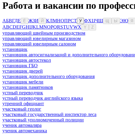
Работа и вакансии по профес
А
Б
В
Г
Д
Е
Ж
З
И
К
Л
М
Н
О
П
Р
С
Т
Ф
Х
Ц
Ч
Ш
Э
Ю
Ё
Й
У
Щ
Ы
Я
A
B
C
D
E
F
G
H
I
J
K
L
M
N
O
P
Q
R
S
T
U
V
W
X
Y
Z
управляющий швейным производством
управляющий ювелирным магазином
управляющий ювелирным салоном
установщик
установщик автосигнализаций и дополнительного оборудован
установщик автостекол
установщик ГБО
установщик дверей
установщик дополнительного оборудования
установщик мебели
установщик памятников
устный переводчик
устный переводчик английского языка
утренний официант
участковый геолог
участковый государственный инспектор леса
участковый уполномоченный полиции
ученик автомаляра
ученик автомеханика