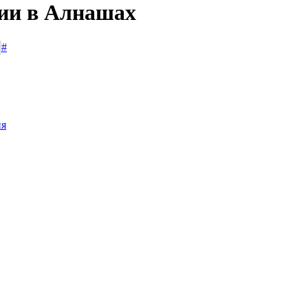
сии в Алнашах
#
ия