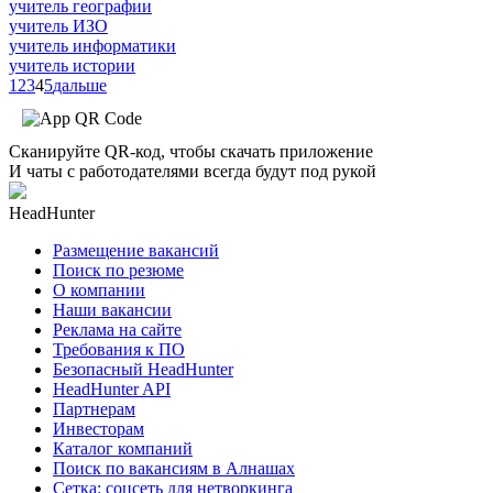
учитель географии
учитель ИЗО
учитель информатики
учитель истории
1
2
3
4
5
дальше
Сканируйте QR-код, чтобы скачать приложение
И чаты с работодателями всегда будут под рукой
HeadHunter
Размещение вакансий
Поиск по резюме
О компании
Наши вакансии
Реклама на сайте
Требования к ПО
Безопасный HeadHunter
HeadHunter API
Партнерам
Инвесторам
Каталог компаний
Поиск по вакансиям в Алнашах
Сетка: соцсеть для нетворкинга